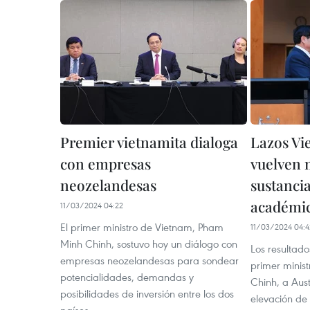
Premier vietnamita dialoga
Lazos Vi
con empresas
vuelven m
neozelandesas
sustancia
académi
11/03/2024 04:22
El primer ministro de Vietnam, Pham
11/03/2024 04:4
Minh Chinh, sostuvo hoy un diálogo con
Los resultados
empresas neozelandesas para sondear
primer minis
potencialidades, demandas y
Chinh, a Aust
posibilidades de inversión entre los dos
elevación de 