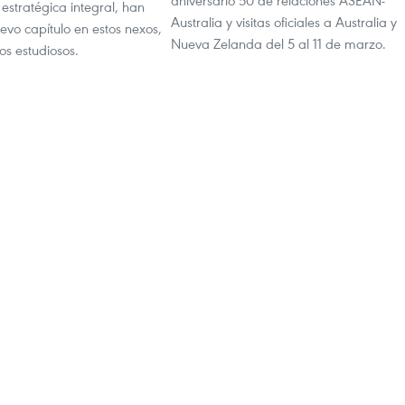
aniversario 50 de relaciones ASEAN-
 estratégica integral, han
Australia y visitas oficiales a Australia y
evo capítulo en estos nexos,
Nueva Zelanda del 5 al 11 de marzo.
os estudiosos.