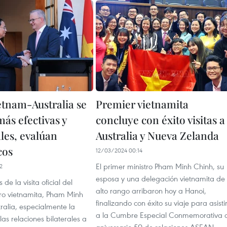
etnam-Australia se
Premier vietnamita
ás efectivas y
concluye con éxito visitas a
les, evalúan
Australia y Nueva Zelanda
cos
12/03/2024 00:14
El primer ministro Pham Minh Chinh, su
2
esposa y una delegación vietnamita de
 de la visita oficial del
alto rango arribaron hoy a Hanoi,
tro vietnamita, Pham Minh
finalizando con éxito su viaje para asisti
ralia, especialmente la
a la Cumbre Especial Conmemorativa a
las relaciones bilaterales a