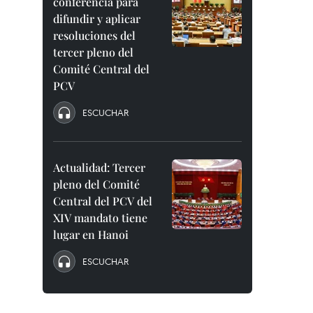
conferencia para
difundir y aplicar
resoluciones del
tercer pleno del
Comité Central del
PCV
ESCUCHAR
Actualidad: Tercer
pleno del Comité
Central del PCV del
XIV mandato tiene
lugar en Hanoi
ESCUCHAR