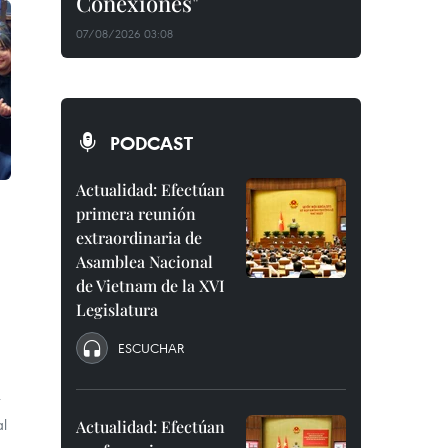
Conexiones"
07/08/2026 03:08
PODCAST
Actualidad: Efectúan
primera reunión
extraordinaria de
Asamblea Nacional
de Vietnam de la XVI
Legislatura
ESCUCHAR
r
l
Actualidad: Efectúan