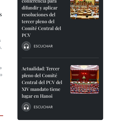
conferencia para
difundir y aplicar
s
resoluciones del
tercer pleno del
Comité Central del
PCV
s
ESCUCHAR
,
e
Actualidad: Tercer
ha
pleno del Comité
Central del PCV del
XIV mandato tiene
lugar en Hanoi
ESCUCHAR