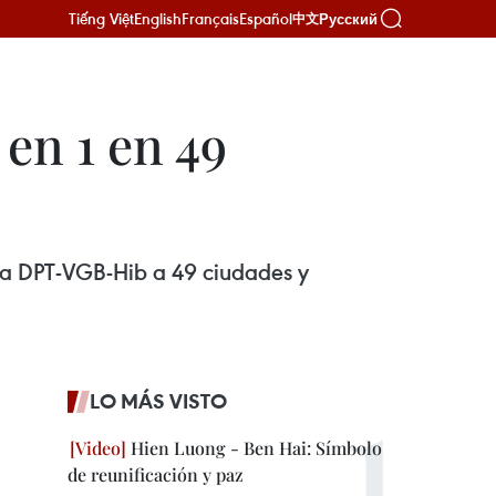
Tiếng Việt
English
Français
Español
Русский
中文
 en 1 en 49
una DPT-VGB-Hib a 49 ciudades y
LO MÁS VISTO
Hien Luong - Ben Hai: Símbolo
de reunificación y paz