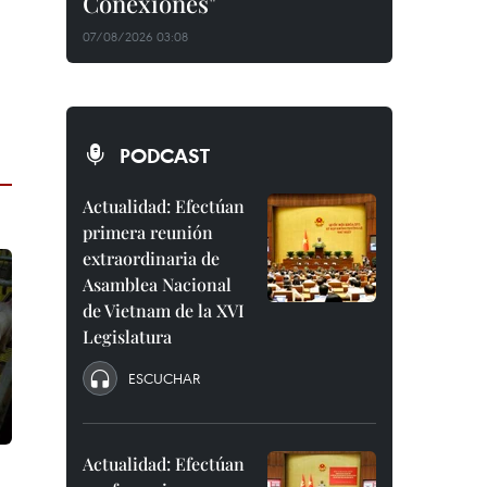
Conexiones"
07/08/2026 03:08
PODCAST
Actualidad: Efectúan
primera reunión
extraordinaria de
Asamblea Nacional
de Vietnam de la XVI
Legislatura
ESCUCHAR
Actualidad: Efectúan