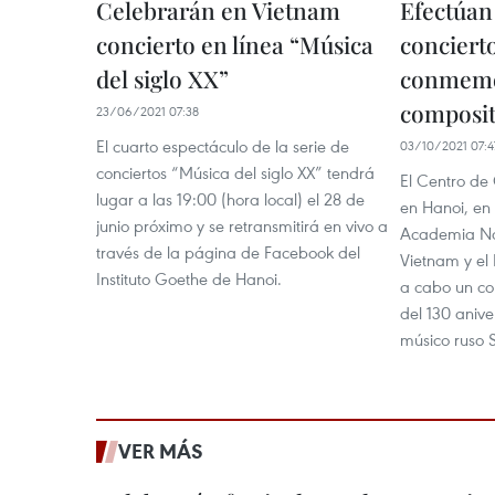
Celebrarán en Vietnam
Efectúan
concierto en línea “Música
conciert
del siglo XX”
conmemo
composit
23/06/2021 07:38
El cuarto espectáculo de la serie de
03/10/2021 07:4
conciertos “Música del siglo XX” tendrá
El Centro de 
lugar a las 19:00 (hora local) el 28 de
en Hanoi, en
junio próximo y se retransmitirá en vivo a
Academia Na
través de la página de Facebook del
Vietnam y el 
Instituto Goethe de Hanoi.
a cabo un co
del 130 anive
músico ruso S
VER MÁS