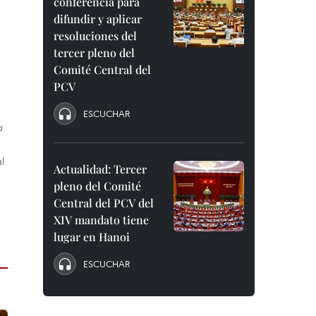
conferencia para
difundir y aplicar
resoluciones del
tercer pleno del
Comité Central del
PCV
ESCUCHAR
a
l
Actualidad: Tercer
pleno del Comité
Central del PCV del
XIV mandato tiene
lugar en Hanoi
ESCUCHAR