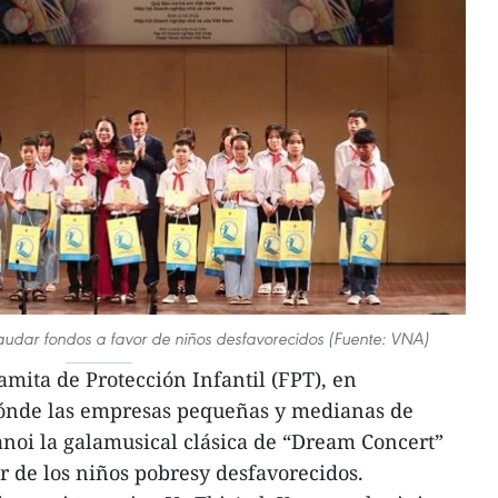
audar fondos a favor de niños desfavorecidos (Fuente: VNA)
mita de Protección Infantil (FPT), en
iónde las empresas pequeñas y medianas de
noi la galamusical clásica de “Dream Concert”
r de los niños pobresy desfavorecidos.