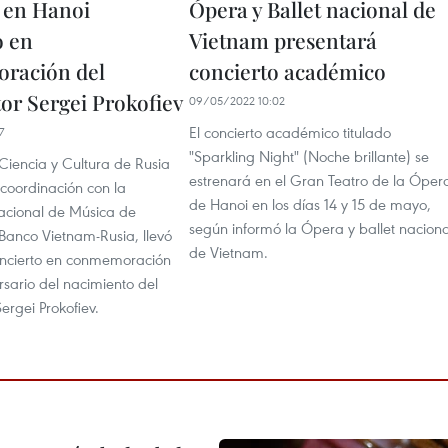
 en Hanoi
Ópera y Ballet nacional de
o en
Vietnam presentará
ración del
concierto académico
or Sergei Prokofiev
09/05/2022 10:02
El concierto académico titulado
7
"Sparkling Night" (Noche brillante) se
Ciencia y Cultura de Rusia
estrenará en el Gran Teatro de la Óper
 coordinación con la
de Hanoi en los días 14 y 15 de mayo,
cional de Música de
según informó la Ópera y ballet naciona
Banco Vietnam-Rusia, llevó
de Vietnam.
ncierto en conmemoración
rsario del nacimiento del
ergei Prokofiev.