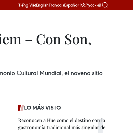
Tiếng Việt
English
Français
Español
Русский
中文
iem – Con Son,
nio Cultural Mundial, el noveno sitio
LO MÁS VISTO
Reconocen a Hue como el destino con la
gastronomía tradicional más singular de