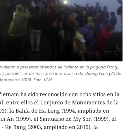
cudieron a presentar ofrendas de incienso en la pagoda Dong,
os y paisajísticos de Yen Tu, en la provincia de Quang Ninh (25 de
febrero de 2018). Foto: VNA
Vietnam ha sido reconocido con ocho sitios en la
l, entre ellos el Conjunto de Monumentos de la
3), la Bahía de Ha Long (1994, ampliada en
oi An (1999), el Santuario de My Son (1999), el
- Ke Bang (2003, ampliado en 2015), la