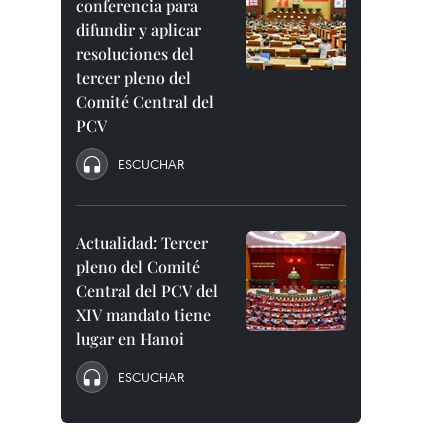
conferencia para
difundir y aplicar
resoluciones del
tercer pleno del
Comité Central del
PCV
ESCUCHAR
Actualidad: Tercer
pleno del Comité
Central del PCV del
XIV mandato tiene
lugar en Hanoi
ESCUCHAR