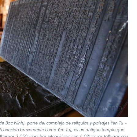
 Bac Ninh), parte del complejo de reliquias y paisajes Yen Tu –
(conocido brevemente como Yen Tu), es un antiguo templo que
albergar 3.050 planchas xilográficas con 6.021 caras talladas con