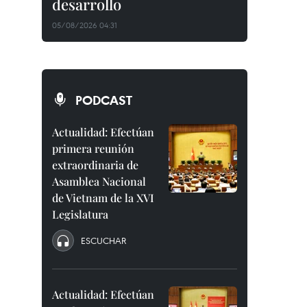
desarrollo
05/08/2026 04:31
PODCAST
Actualidad: Efectúan
primera reunión
extraordinaria de
Asamblea Nacional
de Vietnam de la XVI
Legislatura
ESCUCHAR
Actualidad: Efectúan