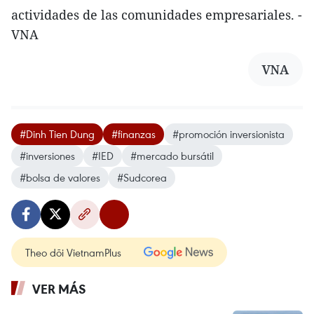
actividades de las comunidades empresariales. -
VNA
VNA
#Dinh Tien Dung
#finanzas
#promoción inversionista
#inversiones
#IED
#mercado bursátil
#bolsa de valores
#Sudcorea
Theo dõi VietnamPlus
VER MÁS