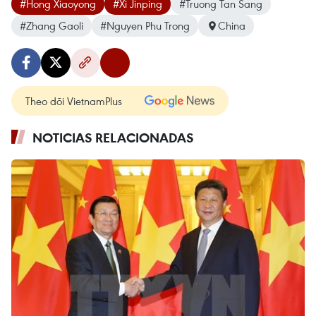
#Hong Xiaoyong
#Xi Jinping
#Truong Tan Sang
#Zhang Gaoli
#Nguyen Phu Trong
China
Theo dõi VietnamPlus
NOTICIAS RELACIONADAS