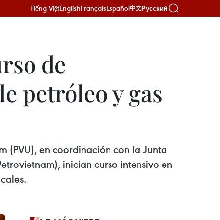
Tiếng Việt
English
Français
Español
Русский
中文
urso de
e petróleo y gas
m (PVU), en coordinación con la Junta
trovietnam), inician curso intensivo en
cales.