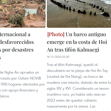
ternacional a
Un barco antiguo
desfavorecidos
emerge en la costa de Hoi
s por desastres
An tras tifón Kalmaegi
s
16/11/2025 02:00
Tras el tifón Kalmaegi, quedó al
8
descubierto en la playa de Hoi An Tay
 de Nghe An aprueba un
(ciudad de Da Nang), un barco de
nanciado por Oxfam NOVIB
madera casi intacto, datado de entre lo
 a 900 hogares afectados por
siglos XIV y XVI. Considerado un tesoro
a con apoyo financiero y
marítimo raro, ya había sido visto en
ásicos.
2023 antes de quedar cubierto
nuevamente por la arena. Las