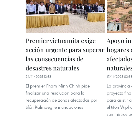
Premier vietnamita exige
Apoyo in
acción urgente para superar
hogares 
las consecuencias de
afectado
desastres naturales
naturale
24/11/2025 13:53
17/11/2025 03:3
El premier Pham Minh Chinh pide
La provincia
finalizar una resolución para la
proyecto fi
recuperación de zonas afectadas por
para asistir
tifón Kalmaegi e inundaciones
el tifón Wiph
suministros b