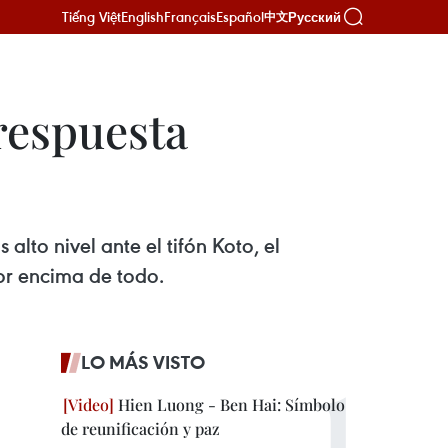
Tiếng Việt
English
Français
Español
Русский
中文
respuesta
lto nivel ante el tifón Koto, el
or encima de todo.
LO MÁS VISTO
Hien Luong - Ben Hai: Símbolo
de reunificación y paz