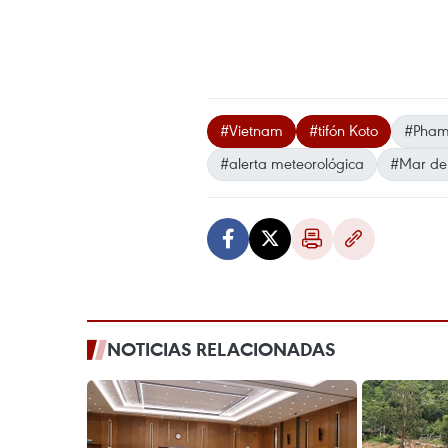
#Vietnam
#tifón Koto
#Pham
#alerta meteorológica
#Mar del
NOTICIAS RELACIONADAS