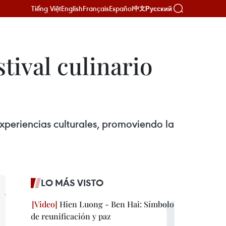
Tiếng Việt
English
Français
Español
Русский
中文
tival culinario
experiencias culturales, promoviendo la
LO MÁS VISTO
Hien Luong - Ben Hai: Símbolo
de reunificación y paz