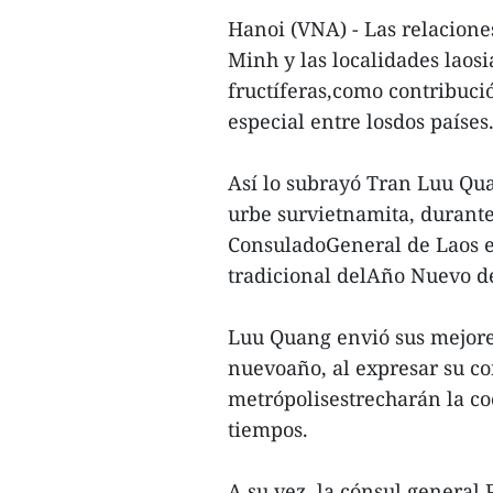
Hanoi (VNA) - Las relacion
Minh y las localidades laos
fructíferas,como contribuci
especial entre losdos países
Así lo subrayó Tran Luu Qua
urbe survietnamita, durant
ConsuladoGeneral de Laos e
tradicional delAño Nuevo d
Luu Quang envió sus mejores
nuevoaño, al expresar su co
metrópolisestrecharán la co
tiempos.
A su vez, la cónsul general