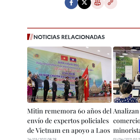
NOTICIAS RELACIONADAS
Mitin rememora 60 años del
Analizan
envío de expertos policiales
comercio
de Vietnam en apoyo a Laos
minorist
24/03/2021 08:29
01/04/2021 02:2