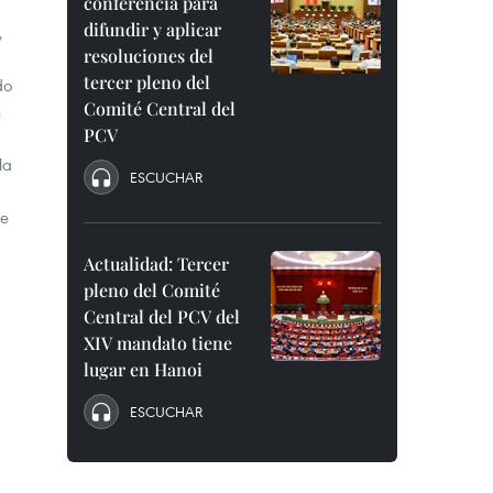
conferencia para
difundir y aplicar
,
resoluciones del
tercer pleno del
do
Comité Central del
n
PCV
la
ESCUCHAR
de
Actualidad: Tercer
pleno del Comité
Central del PCV del
XIV mandato tiene
lugar en Hanoi
ESCUCHAR