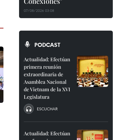
Conexiones"
07/08/2026 03:08
PODCAST
Actualidad: Efectúan
primera reunión
extraordinaria de
Asamblea Nacional
de Vietnam de la XVI
Legislatura
ESCUCHAR
Actualidad: Efectúan