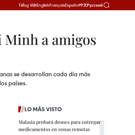
Tiếng Việt
English
Français
Español
Русский
中文
i Minh a amigos
ianas se desarrollan cada día más
dos países.
LO MÁS VISTO
Malasia probará drones para entregar
medicamentos en zonas remotas