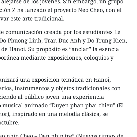
 alejarse de los jóvenes. Sin embargo, un grupo
ción Z ha lanzado el proyecto Neo Cheo, con el
var este arte tradicional.
de comunicación creada por los estudiantes Le
Do Phuong Linh, Tran Duc Anh y Do Trung Kien,
 de Hanoi. Su propósito es “anclar” la esencia
poránea mediante exposiciones, coloquios y
anizará una exposición temática en Hanoi,
ios, instrumentos y objetos tradicionales con
eciendo al público joven una experiencia
o musical animado “Duyen phan phai chieu” (El
or), inspirado en una melodía clásica, se
octubre.
eo nhip Cheo – Dan nhip tre” (Nuevos ritmos de