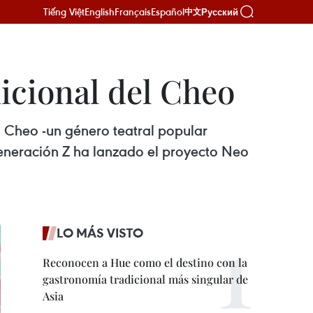
Tiếng Việt
English
Français
Español
Русский
中文
dicional del Cheo
l Cheo -un género teatral popular
Generación Z ha lanzado el proyecto Neo
LO MÁS VISTO
Reconocen a Hue como el destino con la
gastronomía tradicional más singular de
Asia