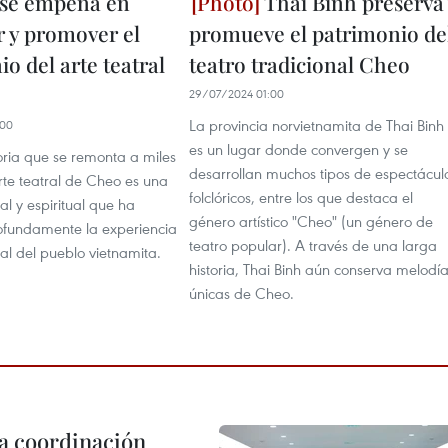
 se empeña en
Thai Binh preserva
r y promover el
promueve el patrimonio de
o del arte teatral
teatro tradicional Cheo
29/07/2024 01:00
La provincia norvietnamita de Thai Binh
:00
es un lugar donde convergen y se
oria que se remonta a miles
desarrollan muchos tipos de espectácul
rte teatral de Cheo es una
folclóricos, entre los que destaca el
al y espiritual que ha
género artístico "Cheo" (un género de
ofundamente la experiencia
teatro popular). A través de una larga
cial del pueblo vietnamita.
historia, Thai Binh aún conserva melodí
únicas de Cheo.
la coordinación