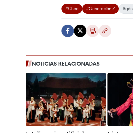
#Cheo
#Generación Z
#géne
NOTICIAS RELACIONADAS