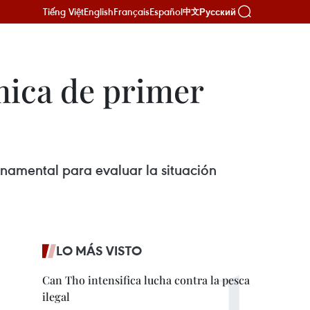
Tiếng Việt
English
Français
Español
Русский
中文
mica de primer
rnamental para evaluar la situación
LO MÁS VISTO
Can Tho intensifica lucha contra la pesca
ilegal