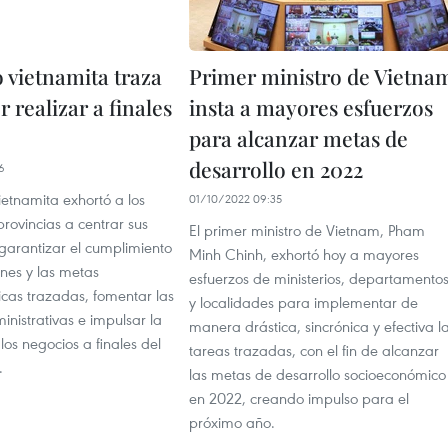
 vietnamita traza
Primer ministro de Vietna
r realizar a finales
insta a mayores esfuerzos
para alcanzar metas de
desarrollo en 2022
6
ietnamita exhortó a los
01/10/2022 09:35
 provincias a centrar sus
El primer ministro de Vietnam, Pham
garantizar el cumplimiento
Minh Chinh, exhortó hoy a mayores
ones y las metas
esfuerzos de ministerios, departamento
cas trazadas, fomentar las
y localidades para implementar de
nistrativas e impulsar la
manera drástica, sincrónica y efectiva l
los negocios a finales del
tareas trazadas, con el fin de alcanzar
.
las metas de desarrollo socioeconómico
en 2022, creando impulso para el
próximo año.