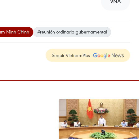
VNA
am Minh Chinh
#reunión ordinaria gubernamental
Seguir VietnamPlus