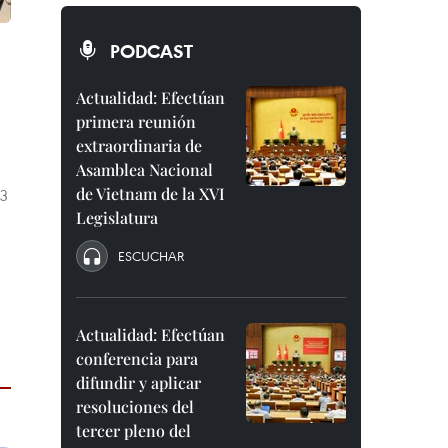
PODCAST
Actualidad: Efectúan
primera reunión
extraordinaria de
Asamblea Nacional
de Vietnam de la XVI
13
Legislatura
ESCUCHAR
Actualidad: Efectúan
conferencia para
difundir y aplicar
resoluciones del
tercer pleno del