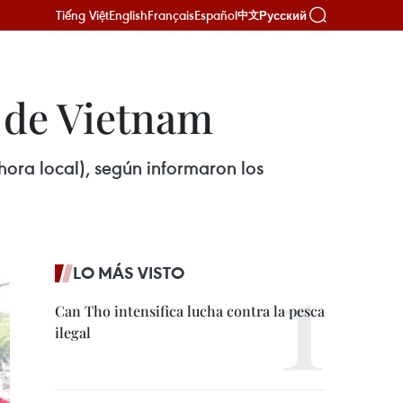
Tiếng Việt
English
Français
Español
Русский
中文
 de Vietnam
hora local), según informaron los
LO MÁS VISTO
Can Tho intensifica lucha contra la pesca
ilegal