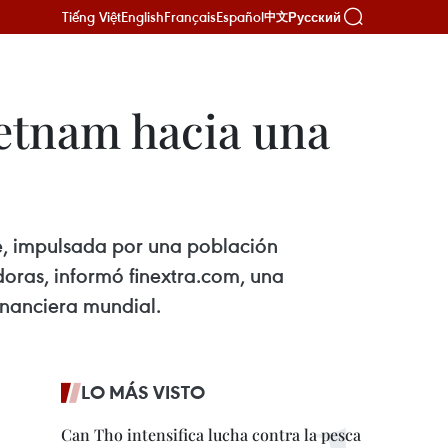
Tiếng Việt
English
Français
Español
Русский
中文
ietnam hacia una
e, impulsada por una población
doras, informó finextra.com, una
inanciera mundial.
LO MÁS VISTO
Can Tho intensifica lucha contra la pesca