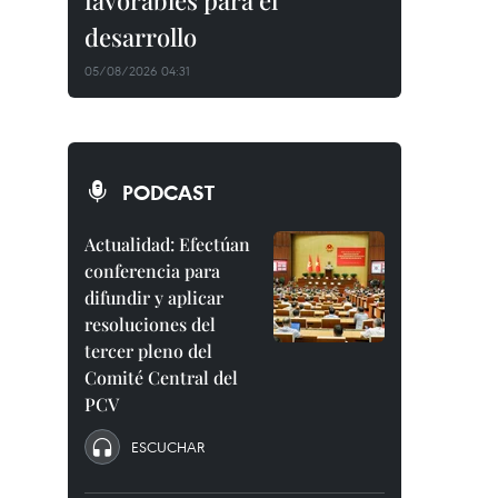
favorables para el
desarrollo
05/08/2026 04:31
PODCAST
Actualidad: Efectúan
conferencia para
difundir y aplicar
resoluciones del
tercer pleno del
Comité Central del
PCV
ESCUCHAR