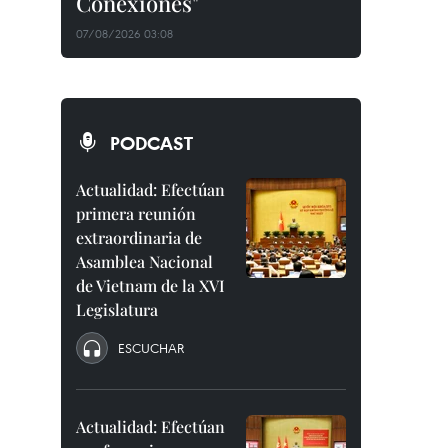
Conexiones"
07/08/2026 03:08
PODCAST
Actualidad: Efectúan
primera reunión
extraordinaria de
Asamblea Nacional
de Vietnam de la XVI
Legislatura
ESCUCHAR
Actualidad: Efectúan