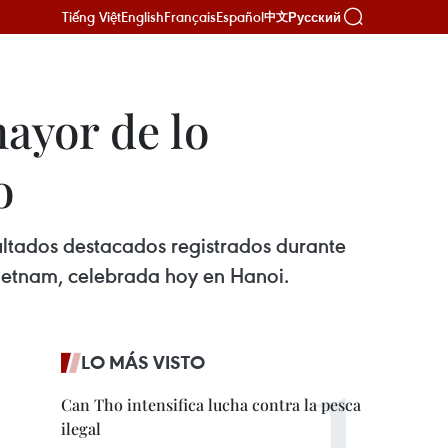
Tiếng Việt
English
Français
Español
Русский
中文
ayor de lo
o
sultados destacados registrados durante
Vietnam, celebrada hoy en Hanoi.
LO MÁS VISTO
Can Tho intensifica lucha contra la pesca
ilegal