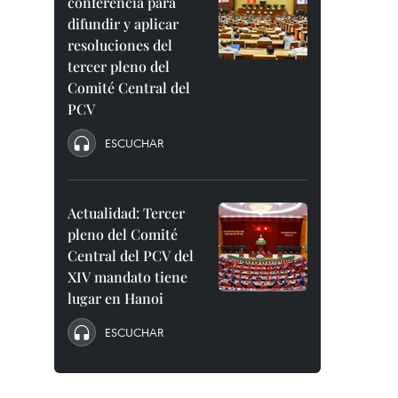
conferencia para
difundir y aplicar
resoluciones del
tercer pleno del
Comité Central del
PCV
ESCUCHAR
Actualidad: Tercer
pleno del Comité
Central del PCV del
XIV mandato tiene
lugar en Hanoi
ESCUCHAR