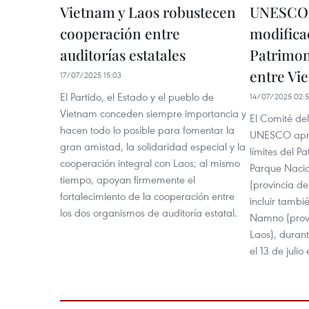
Vietnam y Laos robustecen
UNESCO 
cooperación entre
modificac
auditorías estatales
Patrimon
entre Vi
17/07/2025 15:03
El Partido, el Estado y el pueblo de
14/07/2025 02:
Vietnam conceden siempre importancia y
El Comité de
hacen todo lo posible para fomentar la
UNESCO apro
gran amistad, la solidaridad especial y la
límites del P
cooperación integral con Laos; al mismo
Parque Naci
tiempo, apoyan firmemente el
(provincia d
fortalecimiento de la cooperación entre
incluir tambi
los dos organismos de auditoría estatal.
Namno (prov
Laos), durant
el 13 de julio