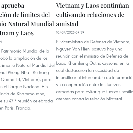
aprueba
Vietnam y Laos continúan
ión de límites del
cultivando relaciones de
io Natural Mundial
amistad
etnam y Laos
10/07/2025 09:39
El viceministro de Defensa de Vietnam,
54
Nguyen Van Hien, sostuvo hoy una
l Patrimonio Mundial de la
reunión con el ministro de Defensa de
bó la ampliación de los
Laos, Khamlieng Outhakaysone, en la
atrimonio Natural Mundial del
cual destacaron la necesidad de
onal Phong Nha - Ke Bang
intensificar el intercambio de informació
e Quang Tri, Vietnam), para
y la cooperación entre las fuerzas
én el Parque Nacional Hin
armadas para evitar que fuerzas hostil
incia de Khammouane,
atenten contra la relación bilateral.
e su 47.ª reunión celebrada
 en París, Francia.