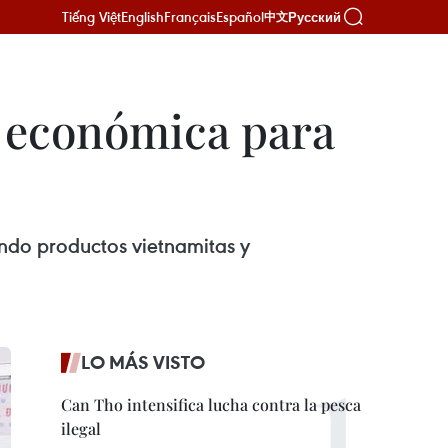
Tiếng Việt
English
Français
Español
Русский
中文
n económica para
ando productos vietnamitas y
LO MÁS VISTO
Can Tho intensifica lucha contra la pesca
ilegal