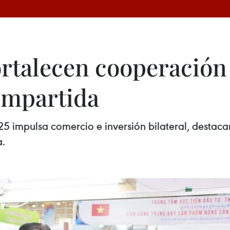
ortalecen cooperació
ompartida
5 impulsa comercio e inversión bilateral, destac
a.