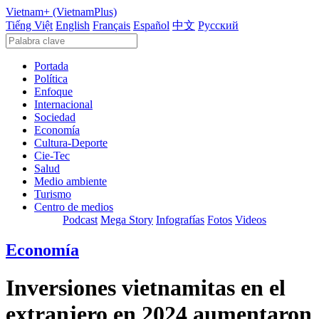
Vietnam+ (VietnamPlus)
Tiếng Việt
English
Français
Español
中文
Русский
Portada
Política
Enfoque
Internacional
Sociedad
Economía
Cultura-Deporte
Cie-Tec
Salud
Medio ambiente
Turismo
Centro de medios
Podcast
Mega Story
Infografías
Fotos
Videos
Economía
Inversiones vietnamitas en el
extranjero en 2024 aumentaron