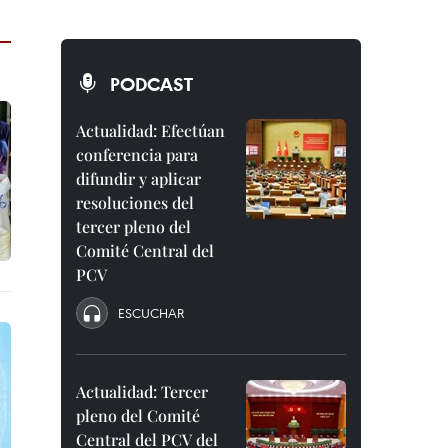
PODCAST
Actualidad: Efectúan
conferencia para
difundir y aplicar
resoluciones del
tercer pleno del
Comité Central del
PCV
ESCUCHAR
Actualidad: Tercer
pleno del Comité
Central del PCV del