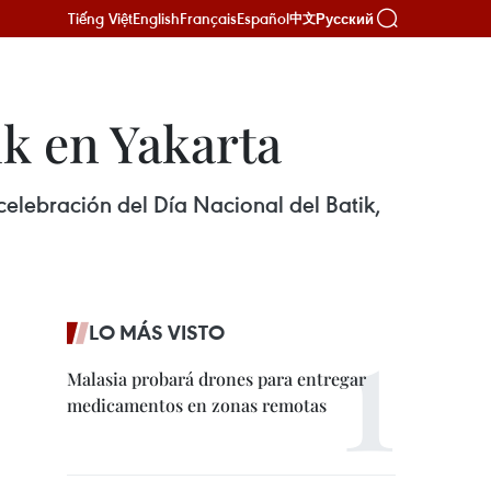
Tiếng Việt
English
Français
Español
Русский
中文
ik en Yakarta
elebración del Día Nacional del Batik,
LO MÁS VISTO
Malasia probará drones para entregar
medicamentos en zonas remotas