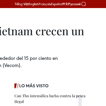
Tiếng Việt
English
Français
Español
Русский
中文
Vietnam crecen un
ededor del 15 por ciento en
m (Vecom).
LO MÁS VISTO
Can Tho intensifica lucha contra la pesca
ilegal