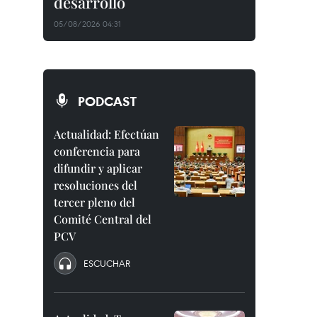
desarrollo
05/08/2026 04:31
PODCAST
Actualidad: Efectúan
conferencia para
difundir y aplicar
resoluciones del
tercer pleno del
Comité Central del
PCV
ESCUCHAR