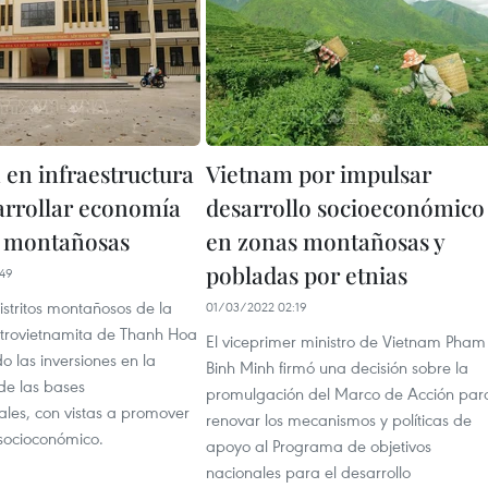
 en infraestructura
Vietnam por impulsar
arrollar economía
desarrollo socioeconómico
s montañosas
en zonas montañosas y
pobladas por etnias
49
stritos montañosos de la
01/03/2022 02:19
ntrovietnamita de Thanh Hoa
El viceprimer ministro de Vietnam Pham
 las inversiones en la
Binh Minh firmó una decisión sobre la
de las bases
promulgación del Marco de Acción par
rales, con vistas a promover
renovar los mecanismos y políticas de
 socioconómico.
apoyo al Programa de objetivos
nacionales para el desarrollo