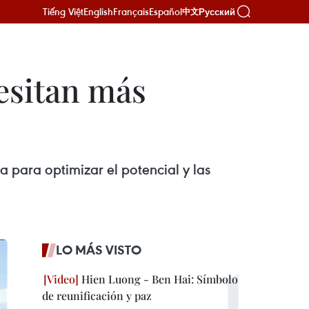
Tiếng Việt
English
Français
Español
Русский
中文
esitan más
a para optimizar el potencial y las
LO MÁS VISTO
Hien Luong - Ben Hai: Símbolo
de reunificación y paz