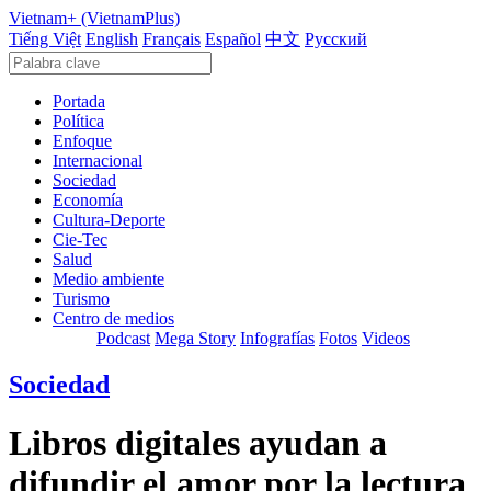
Vietnam+ (VietnamPlus)
Tiếng Việt
English
Français
Español
中文
Русский
Portada
Política
Enfoque
Internacional
Sociedad
Economía
Cultura-Deporte
Cie-Tec
Salud
Medio ambiente
Turismo
Centro de medios
Podcast
Mega Story
Infografías
Fotos
Videos
Sociedad
Libros digitales ayudan a
difundir el amor por la lectura