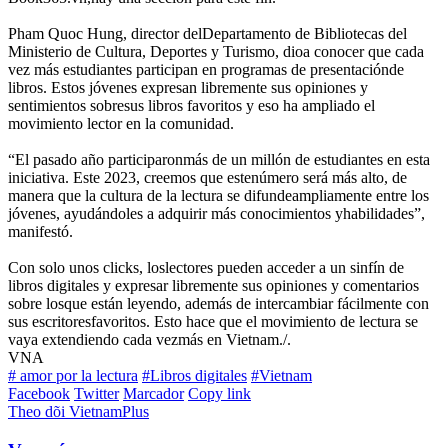
Pham Quoc Hung, director delDepartamento de Bibliotecas del
Ministerio de Cultura, Deportes y Turismo, dioa conocer que cada
vez más estudiantes participan en programas de presentaciónde
libros. Estos jóvenes expresan libremente sus opiniones y
sentimientos sobresus libros favoritos y eso ha ampliado el
movimiento lector en la comunidad.
“El pasado año participaronmás de un millón de estudiantes en esta
iniciativa. Este 2023, creemos que estenúmero será más alto, de
manera que la cultura de la lectura se difundeampliamente entre los
jóvenes, ayudándoles a adquirir más conocimientos yhabilidades”,
manifestó.
Con solo unos clicks, loslectores pueden acceder a un sinfín de
libros digitales y expresar libremente sus opiniones y comentarios
sobre losque están leyendo, además de intercambiar fácilmente con
sus escritoresfavoritos. Esto hace que el movimiento de lectura se
vaya extendiendo cada vezmás en Vietnam./.
VNA
# amor por la lectura
#Libros digitales
#Vietnam
Facebook
Twitter
Marcador
Copy link
Theo dõi VietnamPlus