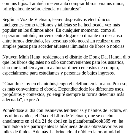
con mis hijos. También me encanta comprar libros paramis niños,
principalmente sobre ciencia y naturaleza”.
Según la Voz de Vietnam, leeren dispositivos electrónicos
inteligentes como teléfonos y tabletas se ha hechocada vez más
popular en los últimos años. En cualquier momento, como al
esperarun autobús, moverse entre lugares o durante un descanso
entre turnos detrabajo, las personas sólo necesitan realizar unos
simples pasos para acceder afuentes ilimitadas de libros o noticias.
Nguyen Minh Hang, residenteen el distrito de Dong Da, Hanoi, dijo
que los libros digitales no sólo sonconvenientes para los usuarios,
sino que también ayudan a ahorrar dinero encostos de compra,
especialmente para estudiantes y personas de bajos ingresos.
“Cuando estoy en el autobús,tengo el teléfono en la mano. Por eso,
es más conveniente el ebook. Dependiendode los diferentes usos,
propósitos y contextos, yo elegiré siempre la forma delectura más
adecuada”, expresó.
Poniéndose al día con lasnuevas tendencias y hábitos de lectura, en
los últimos años, el Día del Librode Vietnam, que se celebra
anualmente en el día 21 de abril en la plataformaBook365.vn, ha
facilitado a los participantes la búsqueda de sus obrasfavoritas en
miles de títulos. Además, ha brindado al público la oportunidad