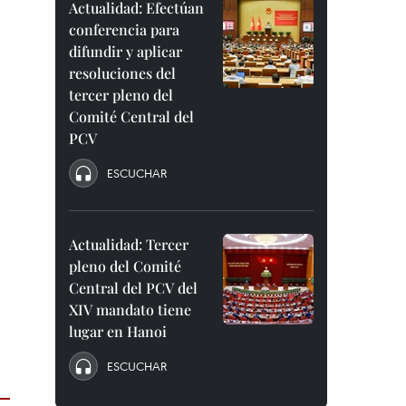
Actualidad: Efectúan
conferencia para
difundir y aplicar
resoluciones del
tercer pleno del
Comité Central del
PCV
ESCUCHAR
Actualidad: Tercer
pleno del Comité
Central del PCV del
XIV mandato tiene
lugar en Hanoi
ESCUCHAR