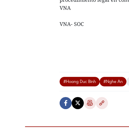
VNA
VNA- SOC
#Hoang Duc Binh
#Nghe An