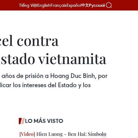
Tiếng Việt
English
Français
Español
Русский
中文
el contra
Estado vietnamita
4 años de prisión a Hoang Duc Binh, por
ar los intereses del Estado y los
LO MÁS VISTO
Hien Luong - Ben Hai: Símbolo