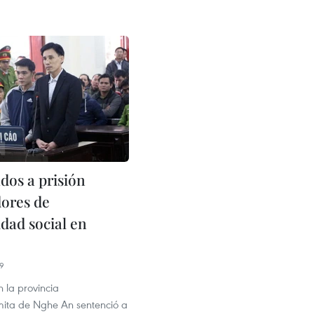
os a prisión
ores de
idad social en
19
n la provincia
mita de Nghe An sentenció a