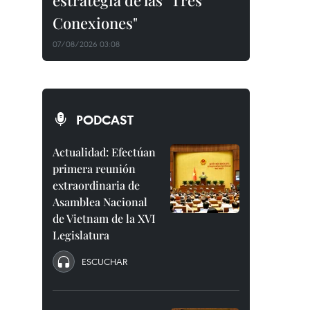
estrategia de las "Tres
Conexiones"
07/08/2026 03:08
PODCAST
Actualidad: Efectúan
primera reunión
extraordinaria de
Asamblea Nacional
de Vietnam de la XVI
Legislatura
ESCUCHAR