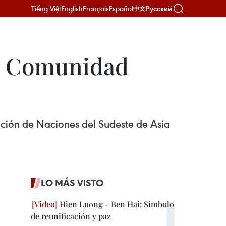
Tiếng Việt
English
Français
Español
Русский
中文
 a Comunidad
ación de Naciones del Sudeste de Asia
LO MÁS VISTO
Hien Luong - Ben Hai: Símbolo
de reunificación y paz