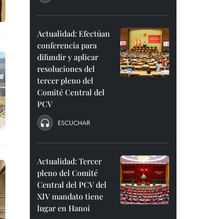
Actualidad: Efectúan
conferencia para
difundir y aplicar
resoluciones del
tercer pleno del
Comité Central del
PCV
ESCUCHAR
Actualidad: Tercer
pleno del Comité
Central del PCV del
XIV mandato tiene
lugar en Hanoi