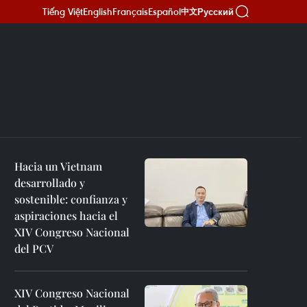
Tiếng Việt
English
Français
Español
Русский
中文
Hacia un Vietnam
desarrollado y
sostenible: confianza y
aspiraciones hacia el
XIV Congreso Nacional
del PCV
XIV Congreso Nacional