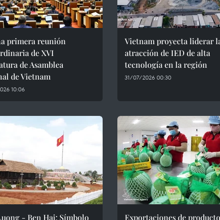
na primera reunión
Vietnam proyecta liderar l
rdinaria de XVI
atracción de IED de alta
atura de Asamblea
tecnología en la región
nal de Vietnam
31/07/2026 00:30
026 10:06
Luong - Ben Hai: Símbolo
Exportaciones de product