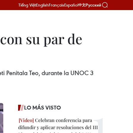
Tiếng Việt
English
Français
Español
Русский
中文
 con su par de
eti Penitala Teo, durante la UNOC 3
LO MÁS VISTO
Celebran conferencia para
difundir y aplicar resoluciones del III