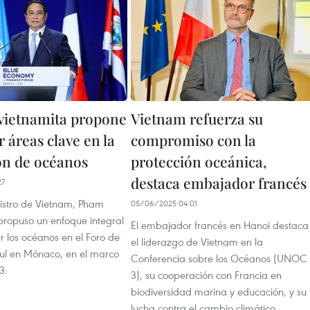
vietnamita propone
Vietnam refuerza su
r áreas clave en la
compromiso con la
ón de océanos
protección oceánica,
destaca embajador francés
27
nistro de Vietnam, Pham
05/06/2025 04:01
propuso un enfoque integral
El embajador francés en Hanoi destaca
r los océanos en el Foro de
el liderazgo de Vietnam en la
l en Mónaco, en el marco
Conferencia sobre los Océanos (UNOC
3.
3), su cooperación con Francia en
biodiversidad marina y educación, y su
lucha contra el cambio climático.