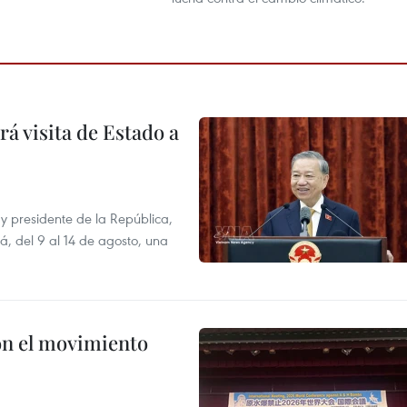
á visita de Estado a
y presidente de la República,
á, del 9 al 14 de agosto, una
n el movimiento