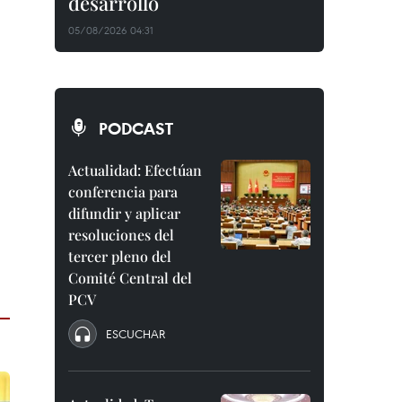
desarrollo
05/08/2026 04:31
PODCAST
Actualidad: Efectúan
conferencia para
difundir y aplicar
resoluciones del
tercer pleno del
Comité Central del
PCV
ESCUCHAR