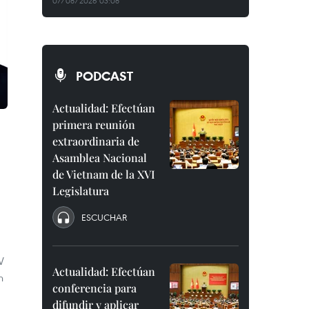
07/08/2026 03:08
PODCAST
Actualidad: Efectúan
primera reunión
extraordinaria de
Asamblea Nacional
de Vietnam de la XVI
Legislatura
ESCUCHAR
V
Actualidad: Efectúan
n
conferencia para
difundir y aplicar