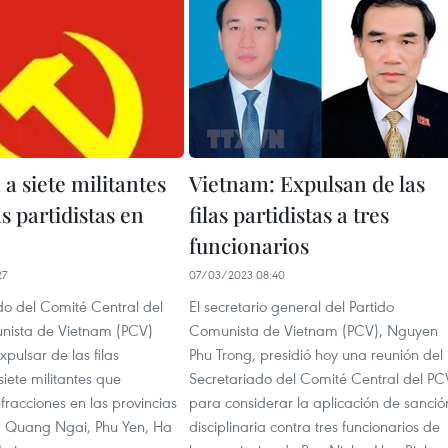
a siete militantes
Vietnam: Expulsan de las
as partidistas en
filas partidistas a tres
funcionarios
27
07/03/2023 08:40
do del Comité Central del
El secretario general del Partido
nista de Vietnam (PCV)
Comunista de Vietnam (PCV), Nguyen
xpulsar de las filas
Phu Trong, presidió hoy una reunión del
siete militantes que
Secretariado del Comité Central del PC
fracciones en las provincias
para considerar la aplicación de sanció
, Quang Ngai, Phu Yen, Ha
disciplinaria contra tres funcionarios de