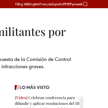
Tiếng Việt
English
Français
Español
Русский
中文
militantes por
puesta de la Comisión de Control
o infracciones graves.
LO MÁS VISTO
Celebran conferencia para
difundir y aplicar resoluciones del III