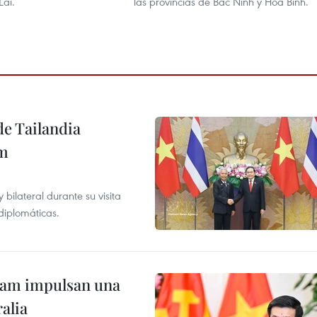
Lai.
las provincias de Bac Ninh y Hoa Binh.
de Tailandia
am
ilateral durante su visita
 diplomáticas.
tnam impulsan una
alia