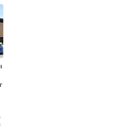
a
r
e
a