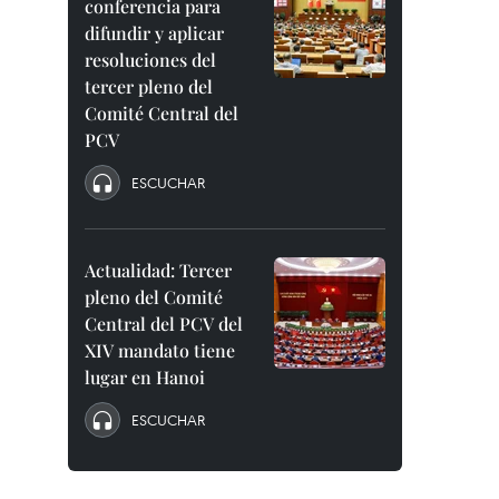
conferencia para
difundir y aplicar
resoluciones del
tercer pleno del
Comité Central del
PCV
ESCUCHAR
Actualidad: Tercer
pleno del Comité
Central del PCV del
XIV mandato tiene
lugar en Hanoi
ESCUCHAR