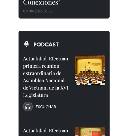
Conexiones"
07/08/2026 03:08
PODCAST
Actualidad: Efectúan
primera reunión
extraordinaria de
Asamblea Nacional
de Vietnam de la XVI
Legislatura
ESCUCHAR
Actualidad: Efectúan