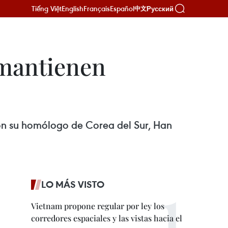
Tiếng Việt
English
Français
Español
Русский
中文
 mantienen
con su homólogo de Corea del Sur, Han
LO MÁS VISTO
Vietnam propone regular por ley los
corredores espaciales y las vistas hacia el