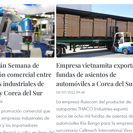
rán Semana de
Empresa vietnamita export
n comercial entre
fundas de asientos de
 industriales de
automóviles a Corea del Su
y Corea del Sur
03/07/2022 09:48
La empresa Autocom del productor de
36
autopartes THACO Industries exportó
 promoción comercial que
cerca de ocho mil fundas de asientos d
s empresas industriales de
automóviles Kia Bongo para la empres
r y los importadores
surcoreana Cellmech International Vina
e llevará a cabo en línea del