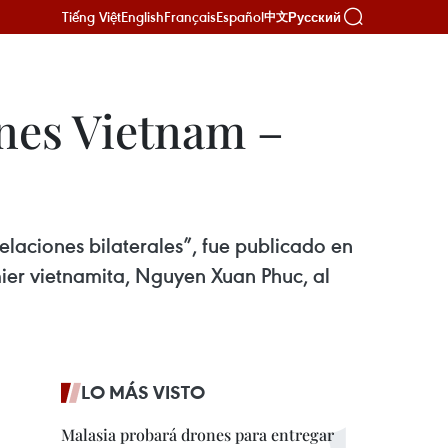
Tiếng Việt
English
Français
Español
Русский
中文
nes Vietnam –
elaciones bilaterales”, fue publicado en
mier vietnamita, Nguyen Xuan Phuc, al
LO MÁS VISTO
Malasia probará drones para entregar