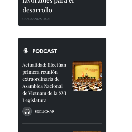
favorables para el
desarrollo
05/08/2026 04:31
PODCAST
Actualidad: Efectúan
primera reunión
extraordinaria de
Asamblea Nacional
de Vietnam de la XVI
Legislatura
ESCUCHAR