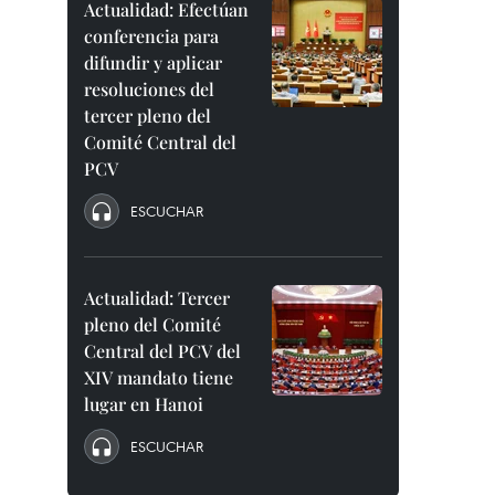
Actualidad: Efectúan
conferencia para
difundir y aplicar
resoluciones del
tercer pleno del
Comité Central del
PCV
ESCUCHAR
Actualidad: Tercer
pleno del Comité
Central del PCV del
XIV mandato tiene
lugar en Hanoi
ESCUCHAR