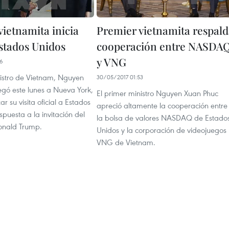
vietnamita inicia
Premier vietnamita respal
Estados Unidos
cooperación entre NASDA
y VNG
26
nistro de Vietnam, Nguyen
30/05/2017 01:53
egó este lunes a Nueva York,
El primer ministro Nguyen Xuan Phuc
 su visita oficial a Estados
apreció altamente la cooperación entre
spuesta a la invitación del
la bolsa de valores NASDAQ de Estado
onald Trump.
Unidos y la corporación de videojuegos
VNG de Vietnam.