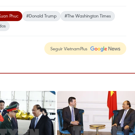
uan Phuc
#Donald Trump
#The Washington Times
dos
Seguir VietnamPlus