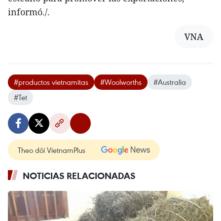
informó./.
VNA
#productos vietnamitas
#Woolworths
#Australia
#Tet
Theo dõi VietnamPlus
NOTICIAS RELACIONADAS