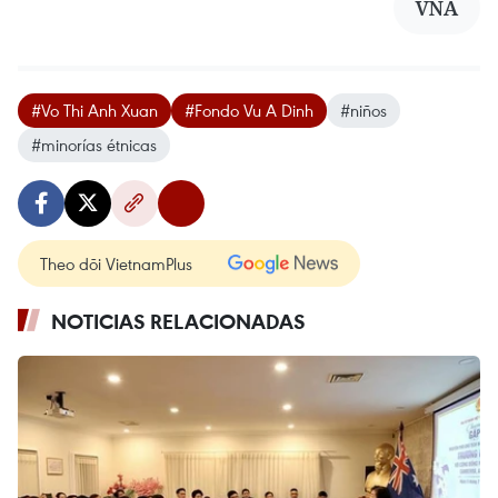
VNA
#Vo Thi Anh Xuan
#Fondo Vu A Dinh
#niños
#minorías étnicas
Theo dõi VietnamPlus
NOTICIAS RELACIONADAS