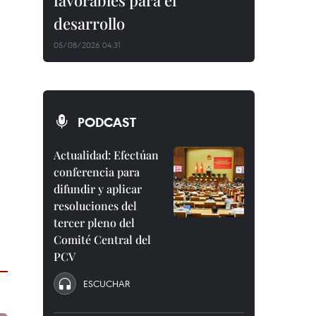
favorables para el
desarrollo
05/08/2026 04:31
PODCAST
Actualidad: Efectúan
conferencia para
difundir y aplicar
resoluciones del
tercer pleno del
Comité Central del
PCV
ESCUCHAR