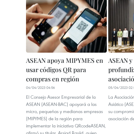
ASEAN apoya MIPYMES en
ASEAN y
usar códigos QR para
profundi
compras en región
asociaci
04/04/2023 04:56
05/04/2023 02:
El Consejo Asesor Empresarial de la
La Asociació
ASEAN (ASEAN-BAC) apoyará a las
Asiático (AS
micro, pequeñas y medianas empresas
su compromis
(MIPYMES) de la región para
asociación d
implementar la iniciativa QRcodeASEAN,
afirmó su titular, Arsjad Rasjid, quien