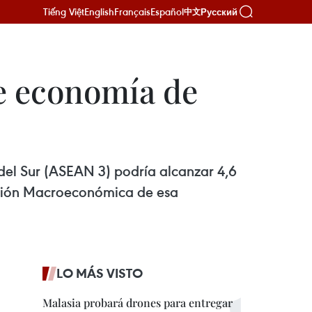
Tiếng Việt
English
Français
Español
Русский
中文
de economía de
del Sur (ASEAN 3) podría alcanzar 4,6
gación Macroeconómica de esa
LO MÁS VISTO
Malasia probará drones para entregar