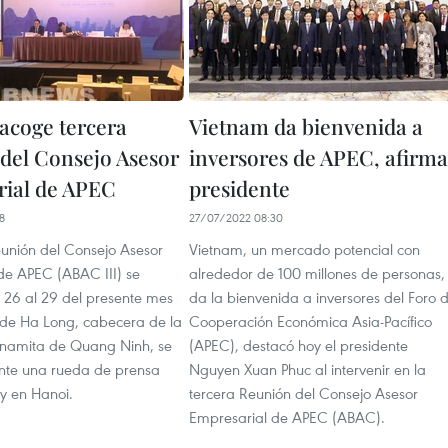
acoge tercera
Vietnam da bienvenida a
del Consejo Asesor
inversores de APEC, afirma
ial de APEC
presidente
8
27/07/2022 08:30
eunión del Consejo Asesor
Vietnam, un mercado potencial con
de APEC (ABAC III) se
alrededor de 100 millones de personas,
l 26 al 29 del presente mes
da la bienvenida a inversores del Foro 
 de Ha Long, cabecera de la
Cooperación Económica Asia-Pacífico
etnamita de Quang Ninh, se
(APEC), destacó hoy el presidente
nte una rueda de prensa
Nguyen Xuan Phuc al intervenir en la
y en Hanoi.
tercera Reunión del Consejo Asesor
Empresarial de APEC (ABAC).