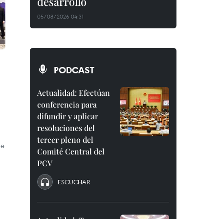
desarrollo
05/08/2026 04:31
PODCAST
Actualidad: Efectúan
conferencia para
difundir y aplicar
resoluciones del
tercer pleno del
de
Comité Central del
PCV
ESCUCHAR