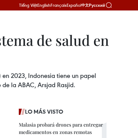
Tiếng Việt
English
Français
Español
Русский
中文
istema de salud en
en 2023, Indonesia tiene un papel
e de la ABAC, Arsjad Rasjid.
LO MÁS VISTO
Malasia probará drones para entregar
medicamentos en zonas remotas