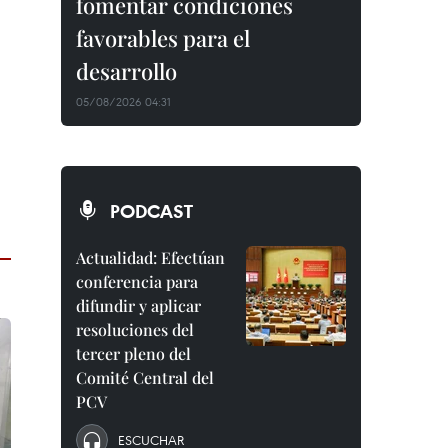
fomentar condiciones
favorables para el
desarrollo
05/08/2026 04:31
PODCAST
Actualidad: Efectúan
conferencia para
difundir y aplicar
resoluciones del
tercer pleno del
Comité Central del
PCV
ESCUCHAR