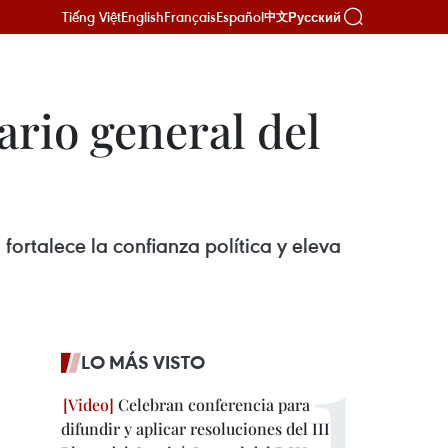
Tiếng Việt
English
Français
Español
Русский
中文
ario general del
ortalece la confianza política y eleva
LO MÁS VISTO
Celebran conferencia para
difundir y aplicar resoluciones del III