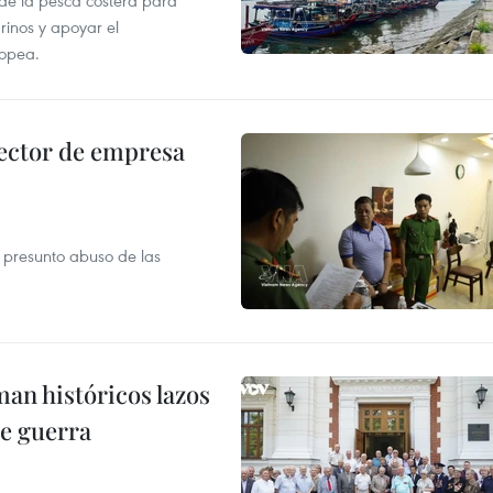
 de la pesca costera para
rinos y apoyar el
ropea.
ector de empresa
r presunto abuso de las
man históricos lazos
de guerra