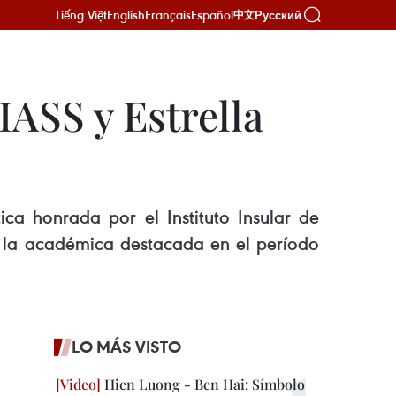
Tiếng Việt
English
Français
Español
Русский
中文
IASS y Estrella
ca honrada por el Instituto Insular de
de la académica destacada en el período
LO MÁS VISTO
Hien Luong - Ben Hai: Símbolo