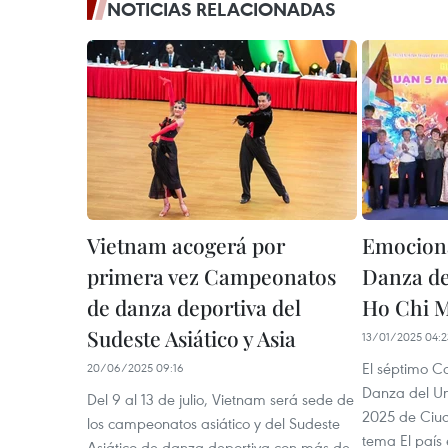
NOTICIAS RELACIONADAS
Vietnam acogerá por
Emociona
primera vez Campeonatos
Danza de
de danza deportiva del
Ho Chi 
Sudeste Asiático y Asia
13/01/2025 04:2
El séptimo C
20/06/2025 09:16
Danza del Un
Del 9 al 13 de julio, Vietnam será sede de
2025 de Ciud
los campeonatos asiático y del Sudeste
tema El país 
Asiático de danza deportiva con más de