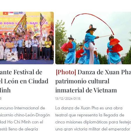
nte Festival de
Danza de Xuan Pha
l León en Ciudad
patrimonio cultural
Minh
inmaterial de Vietnam
3
13/12/2024 01:15
oncurso Internacional de
La danza de Xuan Pha es una obra
icornio chino-León-Dragón
teatral que representa la llegada de
ad Ho Chi Minh con el
cinco misiones diplomáticas para festej
está lleno de alegría
una gran victoria militar del emperador