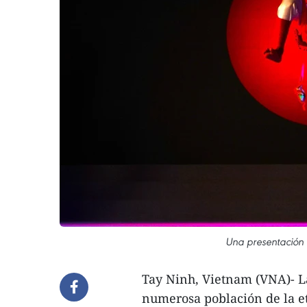
Una presentación 
Tay Ninh, Vietnam (VNA)- L
numerosa población de la et