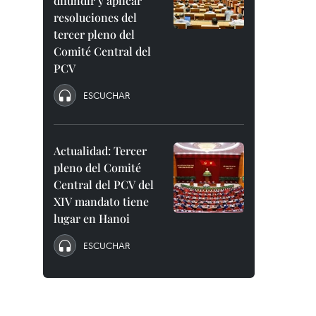
difundir y aplicar
resoluciones del
tercer pleno del
Comité Central del
PCV
ESCUCHAR
Actualidad: Tercer
pleno del Comité
Central del PCV del
XIV mandato tiene
lugar en Hanoi
ESCUCHAR