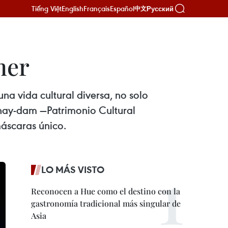
Tiếng Việt
English
Français
Español
Русский
中文
mer
na vida cultural diversa, no solo
hay-dam —Patrimonio Cultural
máscaras único.
LO MÁS VISTO
Reconocen a Hue como el destino con la
gastronomía tradicional más singular de
Asia