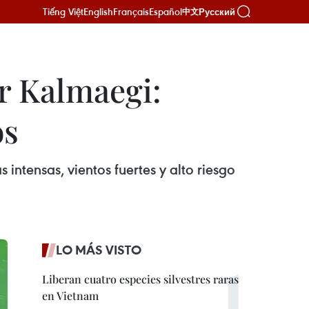
Tiếng Việt
English
Français
Español
Русский
中文
r Kalmaegi:
os
intensas, vientos fuertes y alto riesgo
LO MÁS VISTO
Liberan cuatro especies silvestres raras
en Vietnam