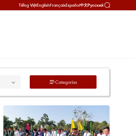
Tiếng Việt
English
Français
Español
Русский
中文
Categorías