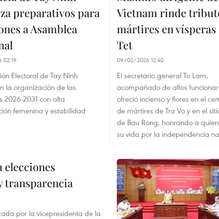
rza preparativos para
Vietnam rinde tribut
iones a Asamblea
mártires en vísperas 
nal
Tet
 02:19
09/02/2026 12:40
ón Electoral de Tay Ninh
El secretario general To Lam,
 la organización de las
acompañado de altos funcionari
s 2026-2031 con alta
ofreció incienso y flores en el ce
ción femenina y estabilidad
de mártires de Tra Vo y en el siti
de Bau Rong, honrando a quien
su vida por la independencia na
a elecciones
 y transparencia
ada por la vicepresidenta de la