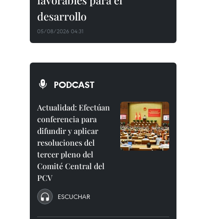
favorables para el
desarrollo
05/08/2026 04:31
PODCAST
Actualidad: Efectúan
conferencia para
difundir y aplicar
resoluciones del
tercer pleno del
Comité Central del
PCV
ESCUCHAR