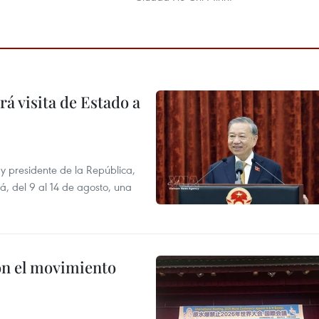
á visita de Estado a
y presidente de la República,
á, del 9 al 14 de agosto, una
n el movimiento