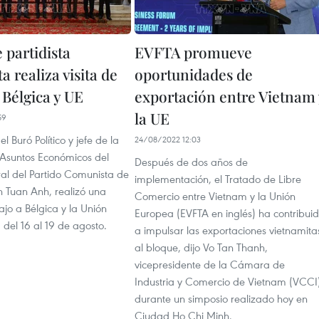
 partidista
EVFTA promueve
a realiza visita de
oportunidades de
 Bélgica y UE
exportación entre Vietnam 
la UE
59
l Buró Político y jefe de la
24/08/2022 12:03
Asuntos Económicos del
Después de dos años de
al del Partido Comunista de
implementación, el Tratado de Libre
n Tuan Anh, realizó una
Comercio entre Vietnam y la Unión
bajo a Bélgica y la Unión
Europea (EVFTA en inglés) ha contribui
del 16 al 19 de agosto.
a impulsar las exportaciones vietnamita
al bloque, dijo Vo Tan Thanh,
vicepresidente de la Cámara de
Industria y Comercio de Vietnam (VCCI
durante un simposio realizado hoy en
Ciudad Ho Chi Minh.