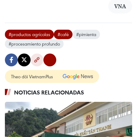
VNA
#productos agrícolas
#café
#pimienta
#procesamiento profundo
Theo dõi VietnamPlus
NOTICIAS RELACIONADAS