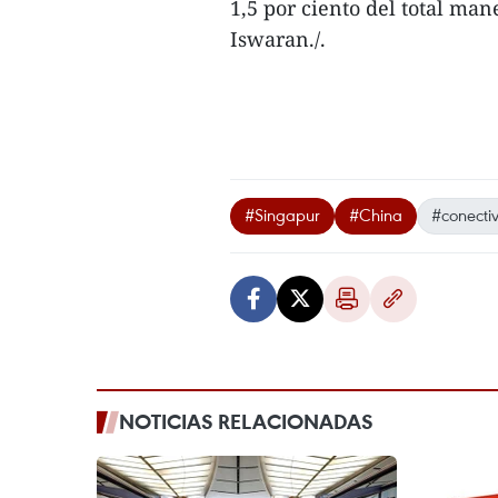
1,5 por ciento del total ma
Iswaran./.
#Singapur
#China
#conecti
NOTICIAS RELACIONADAS