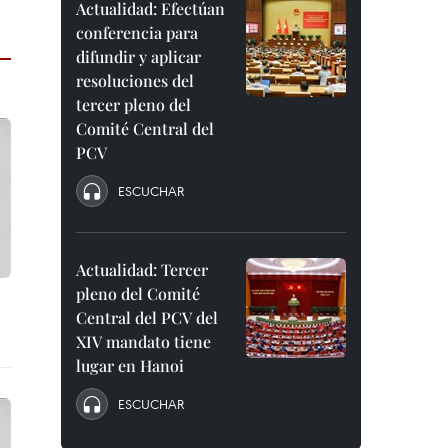
Actualidad: Efectúan
conferencia para
difundir y aplicar
resoluciones del
tercer pleno del
Comité Central del
PCV
ESCUCHAR
Actualidad: Tercer
pleno del Comité
Central del PCV del
XIV mandato tiene
lugar en Hanoi
ESCUCHAR