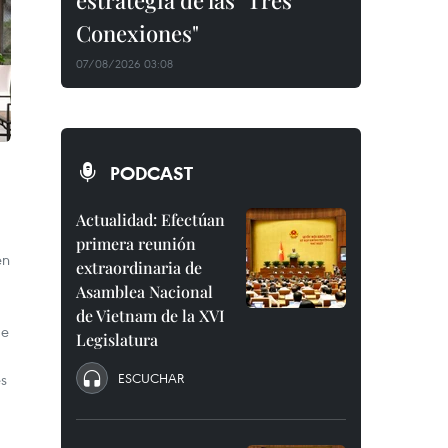
estrategia de las "Tres
Conexiones"
07/08/2026 03:08
PODCAST
Actualidad: Efectúan
primera reunión
en
extraordinaria de
Asamblea Nacional
de Vietnam de la XVI
de
Legislatura
es
ESCUCHAR