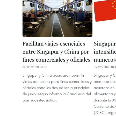
Facilitan viajes esenciales
Singapur
entre Singapur y China por
intensif
fines comerciales y oficiales
numeroso
31/05/2020 08:02
09/12/2020 04:
Singapur y China acordaron permitir
Singapur y C
viajes esenciales para fines comerciales y
memorandos 
oficiales entre los dos países a principios
acuerdos en 
de junio, según informó la Cancillería del
alimentaria 
país sudesteasiático.
durante la X
Conjunto de 
(JCBC), orga