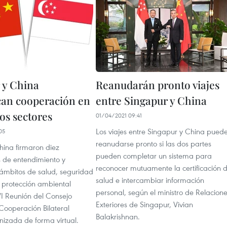
 y China
Reanudarán pronto viajes
ican cooperación en
entre Singapur y China
s sectores
01/04/2021 09:41
Los viajes entre Singapur y China pued
05
reanudarse pronto si las dos partes
hina firmaron diez
pueden completar un sistema para
de entendimiento y
reconocer mutuamente la certificación 
ámbitos de salud, seguridad
salud e intercambiar información
y protección ambiental
personal, según el ministro de Relacion
VI Reunión del Consejo
Exteriores de Singapur, Vivian
Cooperación Bilateral
Balakrishnan.
nizada de forma virtual.