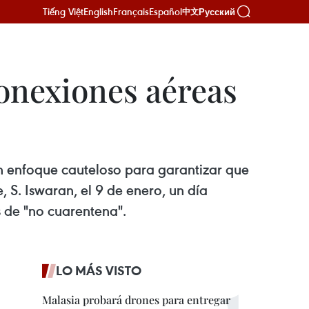
Tiếng Việt
English
Français
Español
Русский
中文
onexiones aéreas
n enfoque cauteloso para garantizar que
, S. Iswaran, el 9 de enero, un día
s de "no cuarentena".
LO MÁS VISTO
Malasia probará drones para entregar