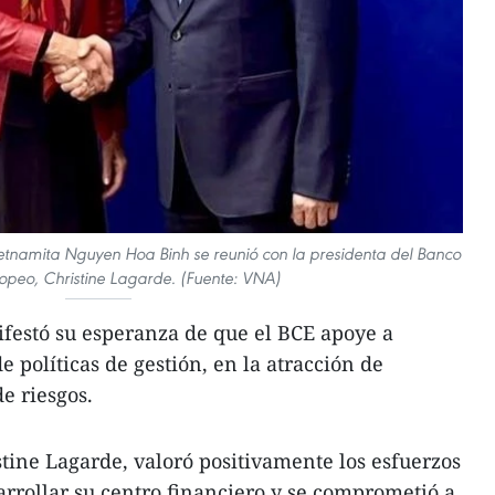
ietnamita Nguyen Hoa Binh se reunió con la presidenta del Banco
opeo, Christine Lagarde. (Fuente: VNA)
festó su esperanza de que el BCE apoye a
 políticas de gestión, en la atracción de
de riesgos.
stine Lagarde, valoró positivamente los esfuerzos
arrollar su centro financiero y se comprometió a