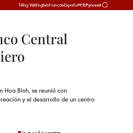
Tiếng Việt
English
Français
Español
Русский
中文
nco Central
iero
n Hoa Binh, se reunió con
eación y el desarrollo de un centro