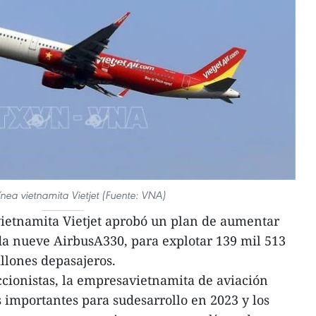
ínea vietnamita Vietjet (Fuente: VNA)
vietnamita Vietjet aprobó un plan de aumentar
uida nueve AirbusA330, para explotar 139 mil 513
illones depasajeros.
ccionistas, la empresavietnamita de aviación
as importantes para sudesarrollo en 2023 y los