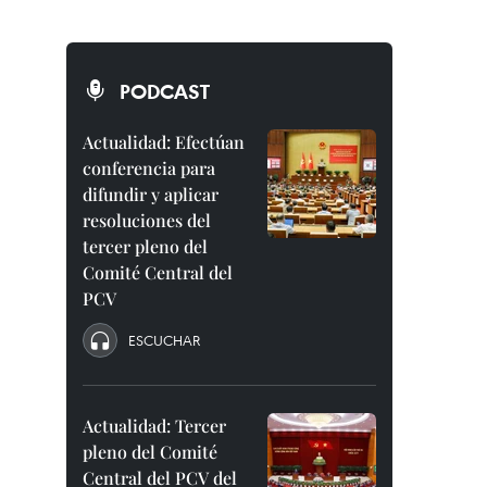
PODCAST
Actualidad: Efectúan
conferencia para
difundir y aplicar
resoluciones del
tercer pleno del
Comité Central del
PCV
ESCUCHAR
Actualidad: Tercer
pleno del Comité
Central del PCV del