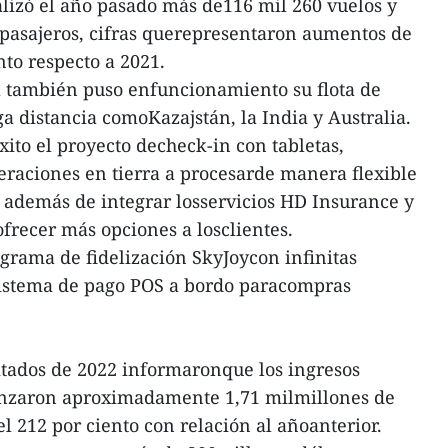
ealizó el año pasado más de116 mil 260 vuelos y
 pasajeros, cifras querepresentaron aumentos de
nto respecto a 2021.
ea también puso enfuncionamiento su flota de
a distancia comoKazajstán, la India y Australia.
ito el proyecto decheck-in con tabletas,
raciones en tierra a procesarde manera flexible
s, además de integrar losservicios HD Insurance y
ofrecer más opciones a losclientes.
rama de fidelización SkyJoycon infinitas
sistema de pago POS a bordo paracompras
itados de 2022 informaronque los ingresos
canzaron aproximadamente 1,71 milmillones de
l 212 por ciento con relación al añoanterior.