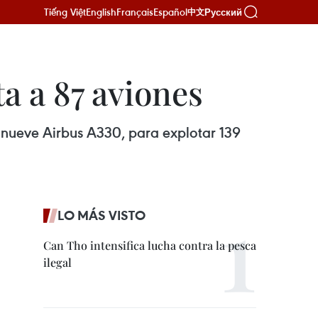
Tiếng Việt
English
Français
Español
Русский
中文
a a 87 aviones
a nueve Airbus A330, para explotar 139
LO MÁS VISTO
Can Tho intensifica lucha contra la pesca
ilegal