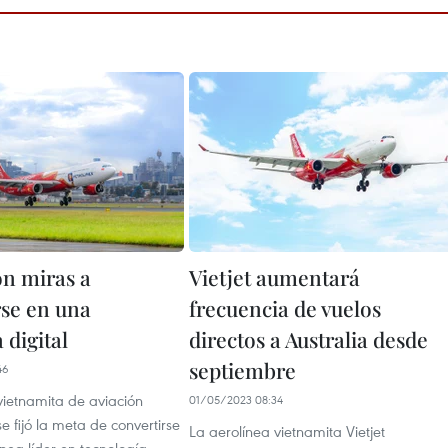
on miras a
Vietjet aumentará
rse en una
frecuencia de vuelos
 digital
directos a Australia desde
septiembre
46
ietnamita de aviación
01/05/2023 08:34
se fijó la meta de convertirse
La aerolínea vietnamita Vietjet
nea líder en tecnología