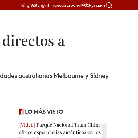
Tiếng Việt
English
Français
Español
Русский
中文
 directos a
iudades australianas Melbourne y Sídney
LO MÁS VISTO
Parque Nacional Tram Chim
ofrece experiencias auténticas en los