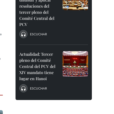
resoluciones del
tercer pleno del
Comité Central del
PCV
se
ESCUCHAR
Actualidad: Tercer
e
pleno del Comité
Central del PCV del
XIV mandato tiene
lugar en Hanoi
ESCUCHAR