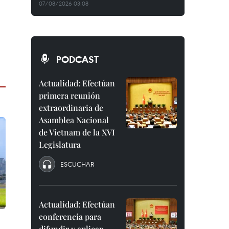
07/08/2026 03:08
PODCAST
Actualidad: Efectúan
primera reunión
extraordinaria de
Asamblea Nacional
de Vietnam de la XVI
Legislatura
ESCUCHAR
Actualidad: Efectúan
conferencia para
difundir y aplicar