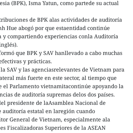
esia (BPK), Isma Yatun, como partede su actual
ntribuciones de BPK alas actividades de auditoría
inh Hue abogó por que estaentidad continúe
n y compartiendo experiencias conla Auditoría
nglés).
informó que BPK y SAV hanllevado a cabo muchas
fectivas y prácticas.
 la SAV y las agenciasrelevantes de Vietnam para
teral más fuerte en este sector, al tiempo que
e el Parlamento vietnamitacontinúe apoyando la
ncias de auditoría supremas delos dos países.
del presidente de laAsamblea Nacional de
e auditoría estatal en laregión cuando
tor General de Vietnam, especialmente ala
nes Fiscalizadoras Superiores de la ASEAN