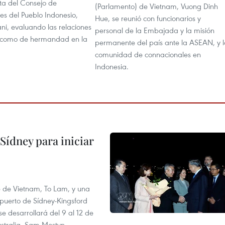
nta del Consejo de
(Parlamento) de Vietnam, Vuong Dinh
es del Pueblo Indonesio,
Hue, se reunió con funcionarios y
i, evaluando las relaciones
personal de la Embajada y la misión
 como de hermandad en la
permanente del país ante la ASEAN, y 
comunidad de connacionales en
Indonesia.
Sídney para iniciar
te de Vietnam, To Lam, y una
opuerto de Sídney-Kingsford
se desarrollará del 9 al 12 de
stralia, Sam Mostyn.