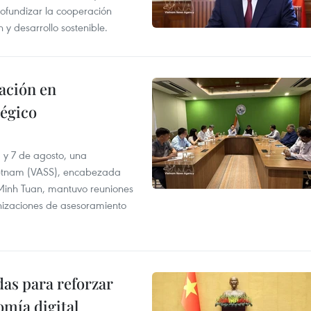
ofundizar la cooperación
 y desarrollo sostenible.
ación en
tégico
6 y 7 de agosto, una
ietnam (VASS), encabezada
a Minh Tuan, mantuvo reuniones
anizaciones de asesoramiento
as para reforzar
mía digital