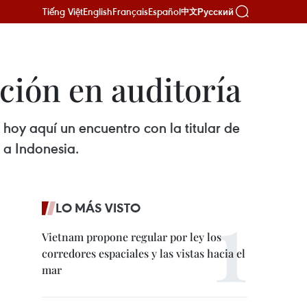
Tiếng Việt
English
Français
Español
Русский
中文
ción en auditoría
hoy aquí un encuentro con la titular de
l a Indonesia.
LO MÁS VISTO
Vietnam propone regular por ley los
corredores espaciales y las vistas hacia el
mar