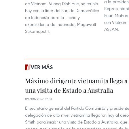
a la preside
de Vietnam, Vuong Dinh Hue, se reunió
Representant
hoy con la líder del Partido Democrático
Puan Maharan
de Indonesia para la Lucha y
con Vietnam
expresidenta de Indonesia, Megawati
ASEAN.
Sukarnoputri.
VER MÁS
Máximo dirigente vietnamita llega a 
una visita de Estado a Australia
09/08/2026 12:31
El secretario general del Partido Comunista y presiden
delegación de alto nivel vietnamita llegaron hoy al aer
Smith para iniciar una visita de Estado a Australia, que 
agosto, por invitación de la gobernadora general de Au