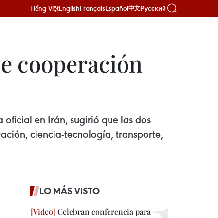
Tiếng Việt
English
Français
Español
Русский
中文
de cooperación
ficial en Irán, sugirió que las dos
ción, ciencia-tecnología, transporte,
LO MÁS VISTO
Celebran conferencia para