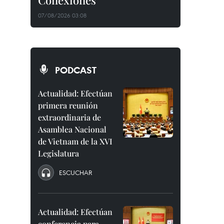
Conexiones"
07/08/2026 03:08
PODCAST
Actualidad: Efectúan
primera reunión
extraordinaria de
Asamblea Nacional
de Vietnam de la XVI
Legislatura
ESCUCHAR
Actualidad: Efectúan
conferencia para