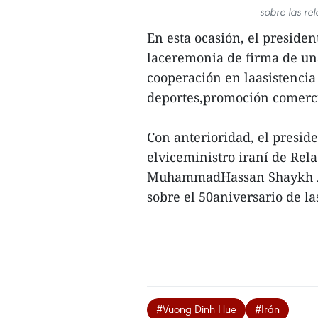
sobre las re
En esta ocasión, el presid
laceremonia de firma de un
cooperación en laasistencia
deportes,promoción comercia
Con anterioridad, el presi
elviceministro iraní de Relac
MuhammadHassan Shaykh Al 
sobre el 50aniversario de las
#Vuong Dinh Hue
#Irán