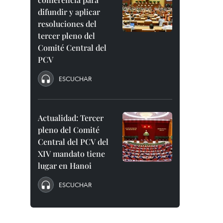
difundir y aplicar
resoluciones del
tercer pleno del
Comité Central del
PCV
ESCUCHAR
Actualidad: Tercer
pleno del Comité
Central del PCV del
XIV mandato tiene
lugar en Hanoi
ESCUCHAR