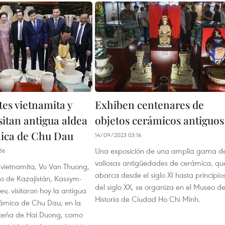
tes vietnamita y
Exhiben centenares de
sitan antigua aldea
objetos cerámicos antiguos
ica de Chu Dau
14/09/2023 03:16
Una exposición de una amplia gama d
56
valiosas antigüedades de cerámica, qu
 vietnamita, Vo Van Thuong,
abarca desde el siglo XI hasta principio
o de Kazajistán, Kassym-
del siglo XX, se organiza en el Museo d
v, visitaron hoy la antigua
Historia de Ciudad Ho Chi Minh.
ámica de Chu Dau, en la
rteña de Hai Duong, como