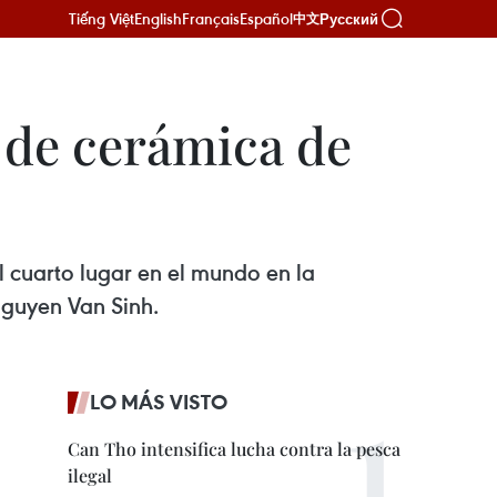
Tiếng Việt
English
Français
Español
Русский
中文
 de cerámica de
 cuarto lugar en el mundo en la
Nguyen Van Sinh.
LO MÁS VISTO
Can Tho intensifica lucha contra la pesca
ilegal