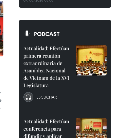
07/08/2026 03:08
PODCAST
Actualidad: Efectúan
primera reunión
extraordinaria de
Asamblea Nacional
de Vietnam de la XVI
Legislatura
e
ESCUCHAR
e
s
e
Actualidad: Efectúan
conferencia para
difundir y aplicar