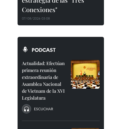
estrategia de las "Tres
Conexiones"
07/08/2026 03:08
PODCAST
Actualidad: Efectúan
primera reunión
extraordinaria de
Asamblea Nacional
de Vietnam de la XVI
Legislatura
ESCUCHAR