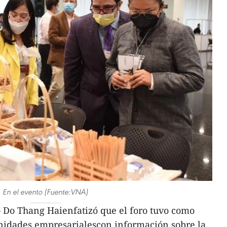
En el evento (Fuente:VNA)
ro Do Thang Haienfatizó que el foro tuvo como
unidades empresarialescon información sobre la