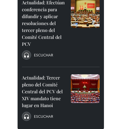
Actualidad: Efectúan
conferencia para
difundir y aplicar
resoluciones del
tercer pleno del
Comité Central del
PCV
ESCUCHAR
Actualidad: Tercer
pleno del Comité
Central del PCV del
XIV mandato tiene
lugar en Hanoi
ESCUCHAR