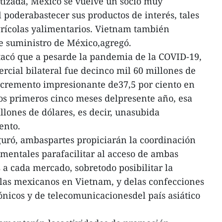
tizada, México se vuelve un socio muy
 poderabastecer sus productos de interés, tales
grícolas yalimentarios. Vietnam también
 suministro de México,agregó.
tacó que a pesarde la pandemia de la COVID-19,
rcial bilateral fue decinco mil 60 millones de
incremento impresionante de37,5 por ciento en
os primeros cinco meses delpresente año, esa
llones de dólares, es decir, unasubida
iento.
guró, ambaspartes propiciarán la coordinación
mentales parafacilitar al acceso de ambas
a cada mercado, sobretodo posibilitar la
olas mexicanos en Vietnam, y delas confecciones
trónicos y de telecomunicacionesdel país asiático