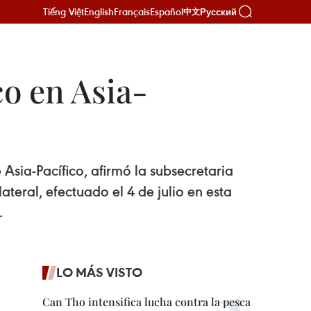
Tiếng Việt
English
Français
Español
Русский
中文
o en Asia-
sia-Pacífico, afirmó la subsecretaria
teral, efectuado el 4 de julio en esta
.
LO MÁS VISTO
Can Tho intensifica lucha contra la pesca