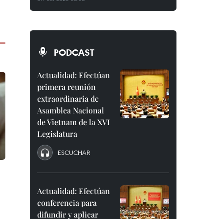
PODCAST
Actualidad: Efectúan
primera reunión
extraordinaria de
Asamblea Nacional
de Vietnam de la XVI
Legislatura
ESCUCHAR
Actualidad: Efectúan
conferencia para
difundir y aplicar