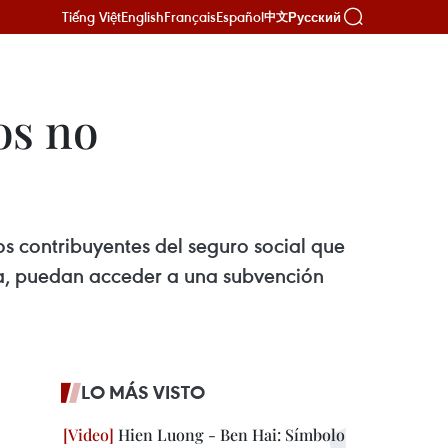
Tiếng Việt
English
Français
Español
Русский
中文
os no
os contribuyentes del seguro social que
ía, puedan acceder a una subvención
LO MÁS VISTO
Hien Luong - Ben Hai: Símbolo